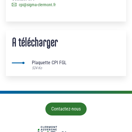
cpi
@
sigma-clermont.fr
A télécharger
Plaquette CPI FGL
524 Ko
Contactez-nous