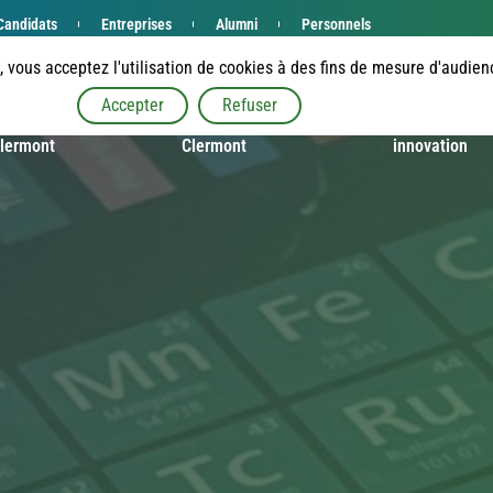
Candidats
Entreprises
Alumni
Personnels
e, vous acceptez l'utilisation de cookies à des fins de mesure d'audie
Accepter
Refuser
enue à
Étudier à SIGMA
Recherche et
lermont
Clermont
innovation