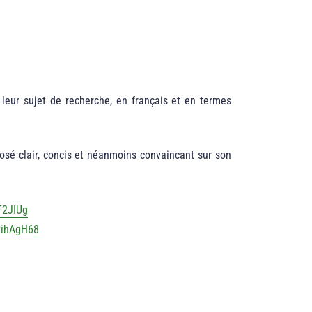
leur sujet de recherche, en français et en termes
posé clair, concis et néanmoins convaincant sur son
F2JIUg
PihAgH68
Nzj6Rf3e-Ek