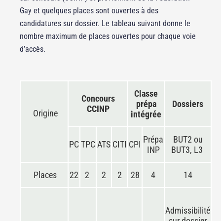
Gay et quelques places sont ouvertes à des
candidatures sur dossier. Le tableau suivant donne le
nombre maximum de places ouvertes pour chaque voie
d’accès.
Classe
Concours
prépa
Dossiers
CCINP
Origine
intégrée
Prépa
BUT2 ou
PC
TPC
ATS
CITI
CPI
INP
BUT3, L3
Places
22
2
2
2
28
4
14
Admissibilité
sur dossier