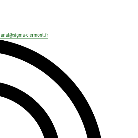
hanal
@
sigma-clermont.fr