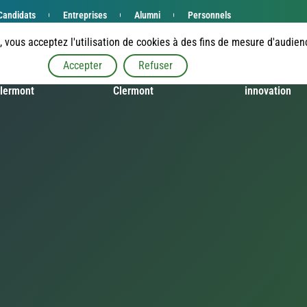
Candidats
Entreprises
Alumni
Personnels
e, vous acceptez l'utilisation de cookies à des fins de mesure d'audie
Accepter
Refuser
enue à
Étudier à SIGMA
Recherche et
lermont
Clermont
innovation